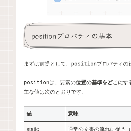
positionプロパティの基本
position
まずは前提として、
プロパティの
position
は、要素の
位置の基準をどこにす
主な値は次のとおりです。
値
意味
static
通常の文書の流れに従う（