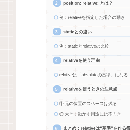
position: relative; とは？
例：relativeを指定した場合の動き
staticとの違い
例：staticとrelativeの比較
relativeを使う理由
relativeは「absoluteの基準」になる
relativeを使うときの注意点
① 元の位置のスペースは残る
② 大きく動かす用途には不向き
まとめ：relativeは“基準”を作る